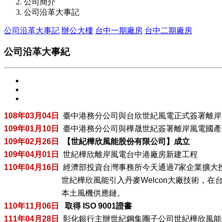
公司簡介
公司沿革大事記
公司沿革大事記
辦公大樓
台中一期廠房
台中二期廠房
公司沿革大事紀
108
年03月04日
臺中港務分公司與台欣世紀風電正式簽署離岸
109
年01月10日
臺中港務分公司與樺晟世紀簽署離岸風電國產
109
年02月26日
【世紀樺欣風能股份有限公司】成立
109
年04月01日
世紀樺欣離岸風電台中港廠房新建工程
110
年04月16日
經濟部投資台灣事務所今天通過7家企業擴大投
世紀樺欣風能引入丹麥Welcon大廠技術，
在
本土風機供應鏈。
110
年11月06日
取得 ISO 9001證書
111
年04月28日
彰化銀行主辦世紀鋼集團子公司世紀樺欣風能