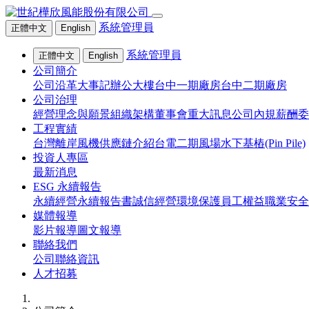
系統管理員
正體中文
English
系統管理員
正體中文
English
公司簡介
公司沿革大事記
辦公大樓
台中一期廠房
台中二期廠房
公司治理
經營理念與願景
組織架構
董事會
重大訊息
公司內規
薪酬委
工程實績
台灣離岸風機供應鏈介紹
台電二期風場水下基樁(Pin Pile)
投資人專區
最新消息
ESG 永續報告
永續經營
永續報告書
誠信經營
環境保護
員工權益
職業安全
媒體報導
影片報導
圖文報導
聯絡我們
公司聯絡資訊
人才招募