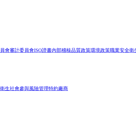
員會
審計委員會
ISO證書
內部稽核
品質政策
環境政策
職業安全衛
衛生
社會參與
風險管理
特約廠商