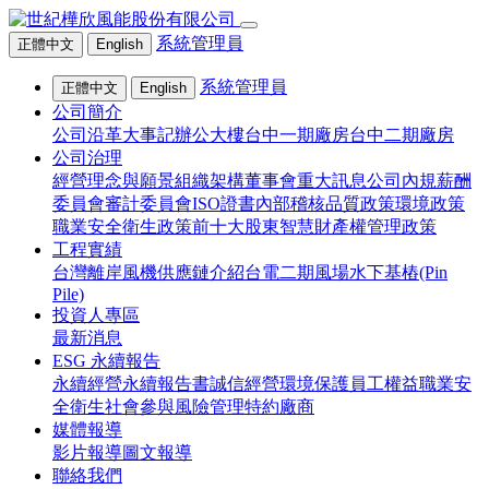
系統管理員
正體中文
English
系統管理員
正體中文
English
公司簡介
公司沿革大事記
辦公大樓
台中一期廠房
台中二期廠房
公司治理
經營理念與願景
組織架構
董事會
重大訊息
公司內規
薪酬
委員會
審計委員會
ISO證書
內部稽核
品質政策
環境政策
職業安全衛生政策
前十大股東
智慧財產權管理政策
工程實績
台灣離岸風機供應鏈介紹
台電二期風場水下基樁(Pin
Pile)
投資人專區
最新消息
ESG 永續報告
永續經營
永續報告書
誠信經營
環境保護
員工權益
職業安
全衛生
社會參與
風險管理
特約廠商
媒體報導
影片報導
圖文報導
聯絡我們