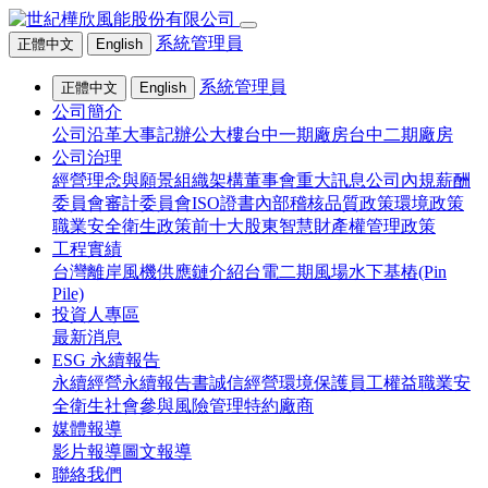
系統管理員
正體中文
English
系統管理員
正體中文
English
公司簡介
公司沿革大事記
辦公大樓
台中一期廠房
台中二期廠房
公司治理
經營理念與願景
組織架構
董事會
重大訊息
公司內規
薪酬
委員會
審計委員會
ISO證書
內部稽核
品質政策
環境政策
職業安全衛生政策
前十大股東
智慧財產權管理政策
工程實績
台灣離岸風機供應鏈介紹
台電二期風場水下基樁(Pin
Pile)
投資人專區
最新消息
ESG 永續報告
永續經營
永續報告書
誠信經營
環境保護
員工權益
職業安
全衛生
社會參與
風險管理
特約廠商
媒體報導
影片報導
圖文報導
聯絡我們