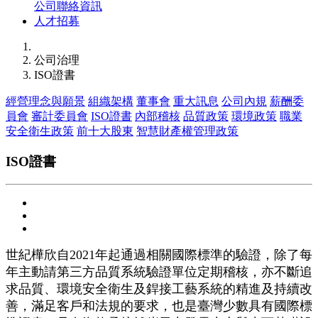
公司聯絡資訊
人才招募
公司治理
ISO證書
經營理念與願景
組織架構
董事會
重大訊息
公司內規
薪酬委
員會
審計委員會
ISO證書
內部稽核
品質政策
環境政策
職業
安全衛生政策
前十大股東
智慧財產權管理政策
ISO證書
世紀樺欣自2021年起通過相關國際標準的驗證，除了每
年主動請第三方品質系統驗證單位定期稽核，亦不斷追
求品質、環境安全衛生及銲接工藝系統的精進及持續改
善，滿足客戶和法規的要求，也是臺灣少數具有國際標