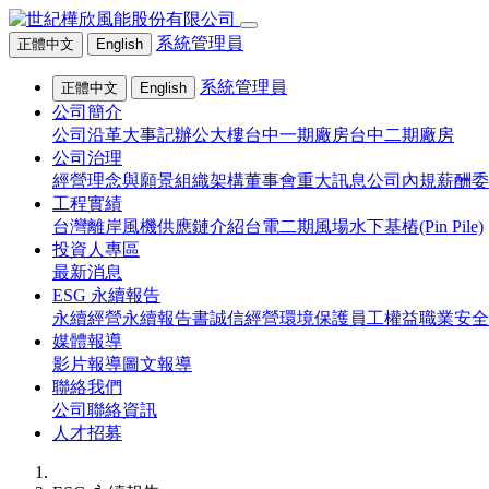
系統管理員
正體中文
English
系統管理員
正體中文
English
公司簡介
公司沿革大事記
辦公大樓
台中一期廠房
台中二期廠房
公司治理
經營理念與願景
組織架構
董事會
重大訊息
公司內規
薪酬委
工程實績
台灣離岸風機供應鏈介紹
台電二期風場水下基樁(Pin Pile)
投資人專區
最新消息
ESG 永續報告
永續經營
永續報告書
誠信經營
環境保護
員工權益
職業安全
媒體報導
影片報導
圖文報導
聯絡我們
公司聯絡資訊
人才招募