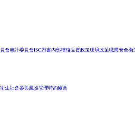
員會
審計委員會
ISO證書
內部稽核
品質政策
環境政策
職業安全衛
衛生
社會參與
風險管理
特約廠商