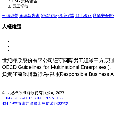
ESG 永續報告
員工權益
永續經營
永續報告書
誠信經營
環境保護
員工權益
職業安全衛
人權維護
世紀樺欣股份有限公司謹守國際勞工組織三方原則宣言(Internatio
OECD Guidelines for Multinational Ente
負責任商業聯盟行為準則(Responsible Busine
© 世紀樺欣風能股份有限公司 2023
（04）2658-1187
（04）2657-5133
434 台中市龍井區麗水里環港路227號