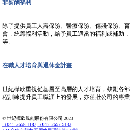
非薪酬福利
除了提供員工人壽保險、醫療保險、傷殘保險、育
會，統籌福利活動，給予員工適當的福利或補助，
等。
在職人才培育與退休金計畫
世紀樺欣重視從基層至高層的人才培育，鼓勵各部
程訓練提升員工職涯上的發展，亦茁壯公司的專業
© 世紀樺欣風能股份有限公司 2023
（04）2658-1187
（04）2657-5133